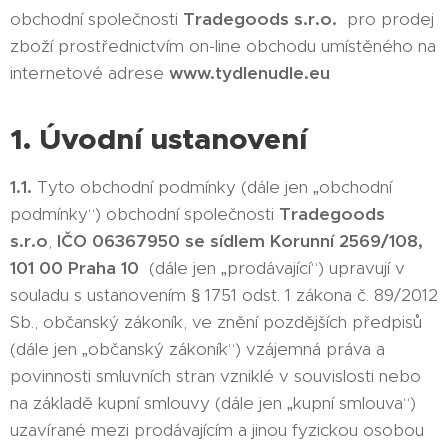
obchodní společnosti
Tradegoods s.r.o.
pro prodej
zboží prostřednictvím on-line obchodu umístěného na
internetové adrese
www.tydlenudle.eu
1. Úvodní ustanovení
1.1.
Tyto obchodní podmínky (dále jen „obchodní
podmínky“) obchodní společnosti
Tradegoods
s.r.o
,
IČO 06367950 se sídlem Korunní 2569/108,
101 00 Praha 10
(dále jen „prodávající“) upravují v
souladu s ustanovením § 1751 odst. 1 zákona č. 89/2012
Sb., občanský zákoník, ve znění pozdějších předpisů
(dále jen „občanský zákoník“) vzájemná práva a
povinnosti smluvních stran vzniklé v souvislosti nebo
na základě kupní smlouvy (dále jen „kupní smlouva“)
uzavírané mezi prodávajícím a jinou fyzickou osobou