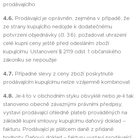
prodávajícího.
4.6.
Prodávající je oprávněn, zejména v případě, že
ze strany kupujícího nedojde k dodatečnému
potvrzení objednávky (čl. 3.6), požadovat uhrazení
celé kupní ceny ještě před odesláním zboží
kupujícímu. Ustanovení § 2119 odst. 1 občanského
zákoníku se nepoužije.
4.7.
Případné slevy z ceny zboží poskytnuté
prodávajícím kupujícímu nelze vzájemně kombinovat.
4.8.
Je-li to v obchodním styku obvyklé nebo je-li tak
stanoveno obecně závaznými právními předpisy,
vystaví prodávající ohledně plateb prováděných na
základě kupní smlouvy kupujícímu daňový doklad –
fakturu. Prodávající je plátcem daně z přidané
hodnoty. Daňový doklad – fakturu vystaví prodávající