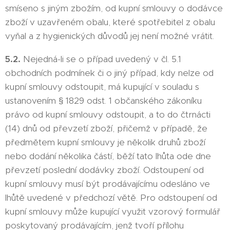
smíseno s jiným zbožím, od kupní smlouvy o dodávce
zboží v uzavřeném obalu, které spotřebitel z obalu
vyňal a z hygienických důvodů jej není možné vrátit.
5.2.
Nejedná-li se o případ uvedený v čl. 5.1
obchodních podmínek či o jiný případ, kdy nelze od
kupní smlouvy odstoupit, má kupující v souladu s
ustanovením § 1829 odst. 1 občanského zákoníku
právo od kupní smlouvy odstoupit, a to do čtrnácti
(14) dnů od převzetí zboží, přičemž v případě, že
předmětem kupní smlouvy je několik druhů zboží
nebo dodání několika částí, běží tato lhůta ode dne
převzetí poslední dodávky zboží. Odstoupení od
kupní smlouvy musí být prodávajícímu odesláno ve
lhůtě uvedené v předchozí větě. Pro odstoupení od
kupní smlouvy může kupující využit vzorový formulář
poskytovaný prodávajícím, jenž tvoří přílohu