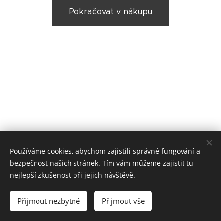
Pokračovat v nákupu
Používáme cookies, abychom zajistili správné fungování a
bezpečnost našich stránek. Tím vám můžeme zajistit tu
nejlepší zkušenost při jejich návštěvě.
Tydle Nudle - Děláme nudle - tydle s láskou
(c) 2020
Přijmout nezbytné
Přijmout vše
Cookies
Tradegoods, s.r.o - všechna práva vyhrazena